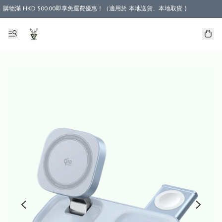
購物滿 HKD 500.00即享免運費優惠！（適用於 本地送貨、本地取貨 )