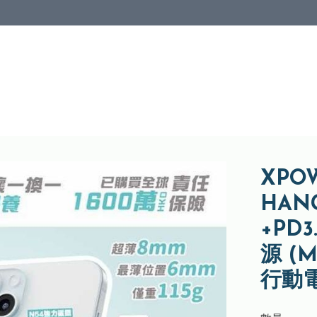
XPOW
HAN
+PD
源 (
行動