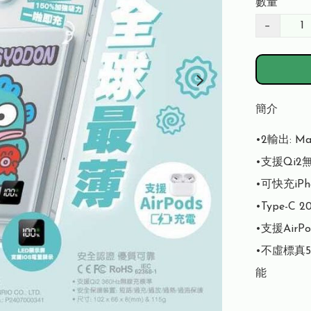
數量
−
簡介
•2輸出: Mag
•支援Qi
•可快充iPho
•Type-C 
•支援AirP
•不虛標真
能