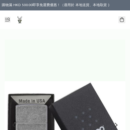
購物滿 HKD 500.00即享免運費優惠！（適用於 本地送貨、本地取貨 )