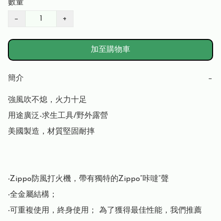
數量
−
+
加至購物車
簡介
−
強風吹不熄，火力十足

用途廣泛-求生工具/野外露營

美國製造，材質堅固耐摔

‧Zippo防風打火機，帶有獨特的Zippo“咔噠”聲

‧全金屬結構；

‧可重複使用，終身使用； 為了獲得最佳性能，我們推薦 