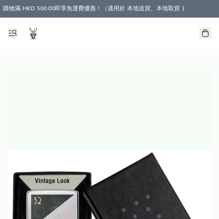
購物滿 HKD 500.00即享免運費優惠！（適用於 本地送貨、本地取貨 )