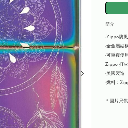
簡介
‧Zippo
‧全金屬結構
‧可重複使
Zippo 
‧美國製造

‧燃料：Zi
＊圖片只供