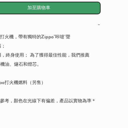
加至購物車
−
防風打火機，帶有獨特的Zippo“咔噠”聲

；

用，終身使用； 為了獲得最佳性能，我們推薦 
打火機油、燧石和燈芯。

ppo打火機燃料（另售）

參考，顏色在光線下有偏差，產品以實物為準＊