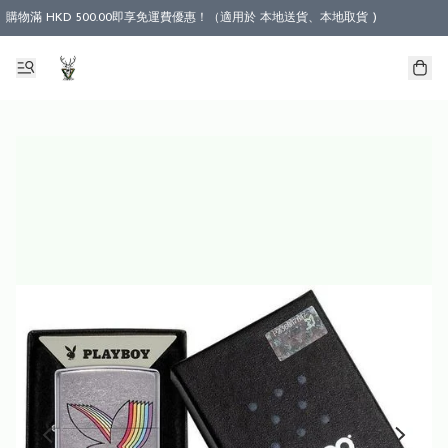
購物滿 HKD 500.00即享免運費優惠！（適用於 本地送貨、本地取貨 )