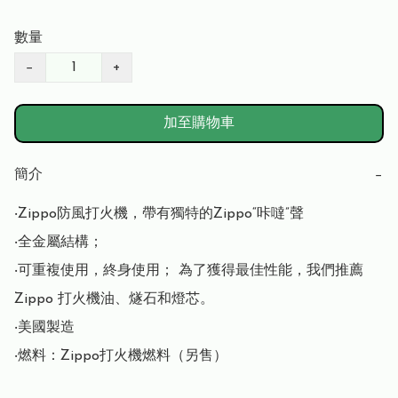
數量
−
+
加至購物車
簡介
−
‧Zippo防風打火機，帶有獨特的Zippo“咔噠”聲

‧全金屬結構； 

‧可重複使用，終身使用； 為了獲得最佳性能，我們推薦 
Zippo 打火機油、燧石和燈芯。

‧美國製造

‧燃料：Zippo打火機燃料（另售）
