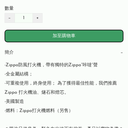
數量
−
+
加至購物車
簡介
−
‧Zippo防風打火機，帶有獨特的Zippo“咔噠”聲

‧全金屬結構；

‧可重複使用，終身使用； 為了獲得最佳性能，我們推薦 
Zippo 打火機油、燧石和燈芯。

‧美國製造

‧燃料：Zippo打火機燃料（另售）
