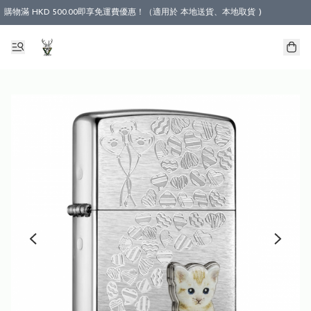
購物滿 HKD 500.00即享免運費優惠！（適用於 本地送貨、本地取貨 )