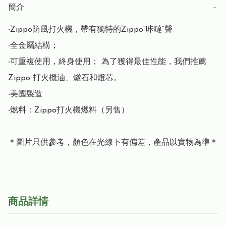
簡介
−
‧Zippo防風打火機，帶有獨特的Zippo“咔噠”聲

‧全金屬結構； 

‧可重複使用，終身使用； 為了獲得最佳性能，我們推薦 
Zippo 打火機油、燧石和燈芯。

‧美國製造

‧燃料：Zippo打火機燃料（另售）

＊圖片只供參考，顏色在光線下有偏差，產品以實物為準＊
商品詳情