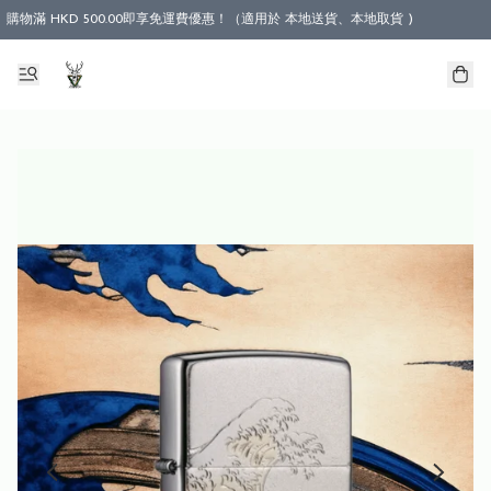
購物滿 HKD 500.00即享免運費優惠！（適用於 本地送貨、本地取貨 )