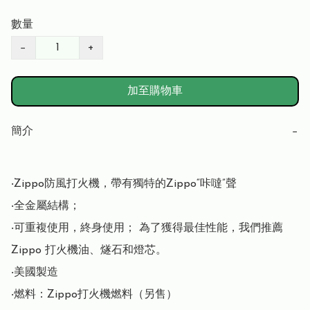
數量
−
+
加至購物車
簡介
−
‧Zippo防風打火機，帶有獨特的Zippo“咔噠”聲

‧全金屬結構； 

‧可重複使用，終身使用； 為了獲得最佳性能，我們推薦 
Zippo 打火機油、燧石和燈芯。

‧美國製造

‧燃料：Zippo打火機燃料（另售）
