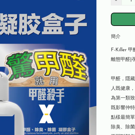
−
簡介
F-Kill
離態甲醛|
甲醛，隱藏
人既健康，
為第一類致
既影響仲特
點樣最簡單解
除臭、除菌