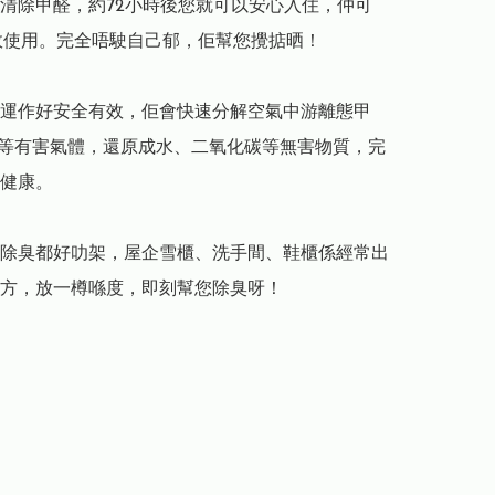
清除甲醛，約72小時後您就可以安心入住，仲可
效使用。完全唔駛自己郁，佢幫您攪掂晒！

運作好安全有效，佢會快速分解空氣中游離態甲
C等有害氣體，還原成水、二氧化碳等無害物質，完
健康。

除臭都好叻架，屋企雪櫃、洗手間、鞋櫃係經常出