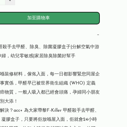
+
加至購物車
−
er 甲醛殺手去甲醛、除臭、除菌凝膠盒子|分解空氣中游
孕婦，幼兒零敏感|家居除臭除菌好幫手

喺裝修材料，傢俬入面，每一日都影響緊您同屋企
事實係，甲醛早已被世界衛生組織 (WHO) 定義
癌物質，一般人吸入都已經會頭痛，孕婦同小朋友
別大添！

決？acc+ 為大家帶黎F-Killer 甲醛殺手去甲醛、
 凝膠盒子，只要將佢放喺屋入面，佢就會24小時