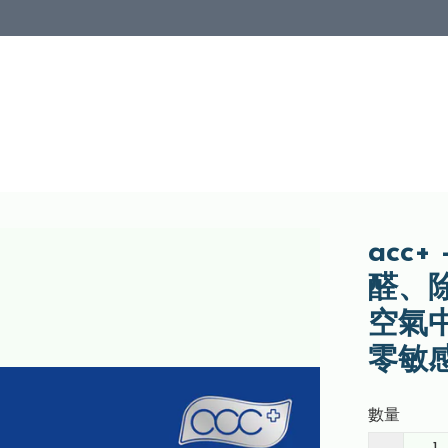
acc+
醛、除
空氣中
零敏感
數量