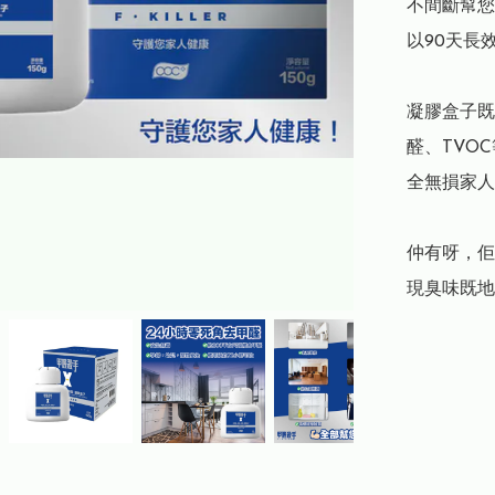
不間斷幫您
以90天長
凝膠盒子既
醛、TVO
全無損家人
仲有呀，佢