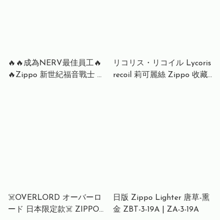
🔥🔥成為NERV最佳員工🔥
リコリス・リコイル Lycoris
🔥Zippo 新世紀福音戰士 打
recoil 莉可麗絲 Zippo 收藏
火機 Evangelion u.n.nerv
限量版 Lycoris Recoil 莉可
Award version lighter
麗絲 千束＆たきなA款 錦木
Zippo Evangelion u.n.nerv
千束 收藏紀念版 紅鈦 / B款
Award Ver. ZIPPO ジッポー
收藏紀念版 藍鈦 井之上龍奈
ライター エヴァンゲリオン
u.v.nerv AWARD Ver.
☠️OVERLORD オーバーロ
日版 Zippo Lighter 唐草-熏
ード 日本限定款☠️ ZIPPO
金 ZBT-3-19A | ZA-3-19A