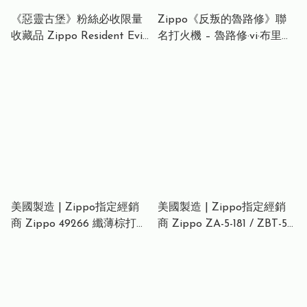
《惡靈古堡》粉絲必收限量
Zippo《反叛的魯路修》聯
收藏品 Zippo Resident Evil
名打火機 – 魯路修·vi·布里塔
BIOHAZARD 2 Limited
尼亞 雕刻版 (拉絲鉻) Zippo
Edition Raccon City Police
Code Geass Lelouch of the
Department S.T.A.R.S.
Rebellion Lighter – Lelouch
Lighter – Brushed Brass
vi Britannia Engraved
Police Badge Zippo《惡靈
Edition (Brushed Chrome)
古堡》生化危機 浣熊市警署
Zippo コードギアス 反逆の
S.T.A.R.S. 打火機 – 拉絲黃銅
ルルーシュ F ルルーシュ
警徽版 Zippo バイオハザー
ド Limited S.T.A.R.S. ライタ
ー
美國製造 | Zippo指定經銷
美國製造 | Zippo指定經銷
商 Zippo 49266 纖薄棕打火
商 Zippo ZA-5-181 / ZBT-5-
機 – 輕巧栗色光澤 (纖薄口
181 經典大浪傳統打火機 –
袋版)Slim Brown Lighter –
啞藍水紋浪富士 (神奈川沖
Compact Chestnut Sheen
浪與富士山下版) Great
Finish
Wave Legacy Lighter