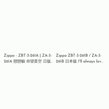
打火機 動漫 OVERLORD 安
兹・烏爾・恭 魔導王陛下
Zippo - ZBT-3-261A | ZA-3-
Zippo ZBT-3-261B / ZA-3-
261A 戀戀貓 仰望星空 日版
261B 日本版 I'll always love
love貓（機身編號隨機）防
you 限量版
風打火機 | ZIPPO 指定授權
經銷商 | 美國製造 | 收藏