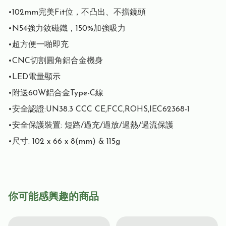
•102mm完美Fit位，不凸出、不擋鏡頭

•N54強力釹磁鐵，150%加強吸力

•超方便一啪即充

•CNC切割圓角鋁合金機身

•LED電量顯示

•附送60W鋁合金Type-C線

•安全認證:UN38.3 CCC CE,FCC,ROHS,IEC62368-1

•安全保護裝置: 短路/過充/過放/過熱/過流保護

•尺寸: 102 x 66 x 8(mm) & 115g
你可能感興趣的商品