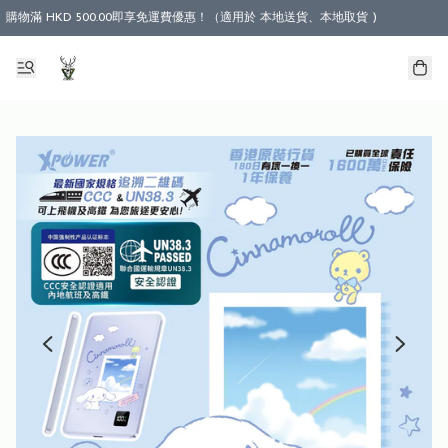
購物滿 HKD 500.00即享免運費優惠！（適用於 本地送貨、本地取貨 )