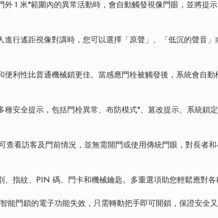
應到門外 1 米*範圍內的異常活動時，會自動觸發視像門眼，並將提示即
能。與陌生人進行遙距視像對講時，您可以選擇「原聲」、「低沉的聲
，安全性和便利性比普通機械鎖更佳。當感應門栓被觸發後，系統會自動
S 提供多種安全提示，包括門栓異常、布防模式*、篡改提示、系
即可查看訪客及門前情況，並無需開門或使用傳統門眼，對長者和小孩尤
：面容識別、指紋、PIN 碼、門卡和機械鑰匙。多重選項助您輕鬆應
智能門鎖的電子功能失效，只需轉動把手即可開鎖，保證安全又