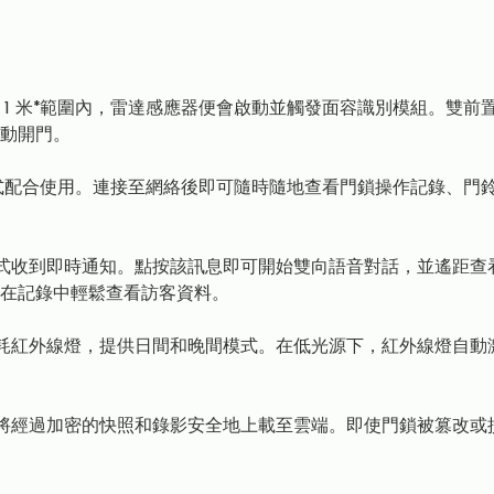
-7HWS 的 1 米*範圍內，雷達感應器便會啟動並觸發面容識別模組
動開門。
ccess 應用程式配合使用。連接至網絡後即可隨時隨地查看門鎖操作
s 應用程式收到即時通知。點按該訊息即可開始雙向語音對話，並遙
在記錄中輕鬆查看訪客資料。
四個低功耗紅外線燈，提供日間和晚間模式。在低光源下，紅外線燈自
S 會將經過加密的快照和錄影安全地上載至雲端。即使門鎖被篡改或損壞