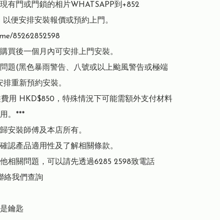
有門或門鎖的相片WHATSAPP到+852 
598，以便安排安裝報價或預約上門。
.me/85262852598

購買後一個月內可安排上門安裝。

問題(黑色暴雨警告、八號或以上颱風警告或極端
安排重新預約安裝。

安裝費用 HKD$850，特殊情況下可能需額外支付材料
。***

歸安裝師傅及本店所有。

確認產品適用性及了解相關條款。

他相關問題，可以請先透過6285 2598致電話
p聯絡我們查詢

是鑰匙
