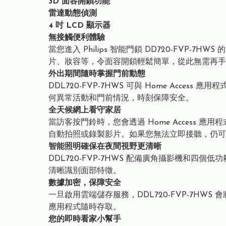
3D 面容開鎖功能
雷達動態偵測
4 吋 LCD 顯示器
無接觸便利體驗
當您進入 Philips 智能門鎖 DD720-FVP
片、妝容等，令面容開鎖輕鬆簡單，從此無需再手
外出期間隨時掌握門前動態
DDL720-FVP-7HWS 可與 Home A
何異常活動和門前情況，時刻保障安全。
全天候網上看守家居
當訪客按門鈴時，您會透過 Home Acces
自動拍照或錄製影片。如果您無法立即接聽，仍可
智能照明確保在夜間視野更清晰
DDL720-FVP-7HWS 配備廣角攝影機和
清晰識別面部特徵。
數據加密，保障安全
一旦啟用雲端儲存服務，DDL720-FVP-7HW
應用程式隨時存取。
您的即時看家小幫手