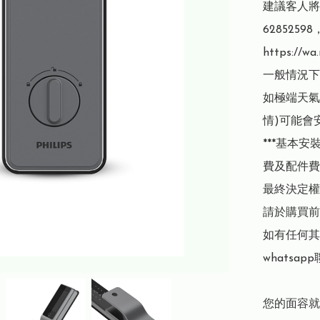
建議客人將現
62852
https://wa
一般情況下
如極端天氣
情)可能會
***基本
費及配件費用
最終決定權
請於購買前
如有任何其
whatsap
您的面容就