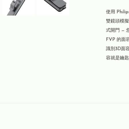
使用 Phil
雙鏡頭模擬
式開門 —
FVP 的
識別3D面
容就是鑰匙