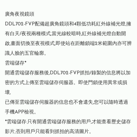
廣角夜視鏡頭

DDL702-FVP配備超廣角鏡頭和4顆低功耗紅外線補光燈,擁
有白天/夜視兩種模式,當光線較暗時,紅外線補光燈自動開

啟,畫面切換至夜視模式,即使站在距離鎖端2米範圍內亦可辨
識人臉的五官輪廓。

雲端儲存*

開通雲端儲存服務後,DDL702-FVP抓拍/錄製的信息將以加
密的方式上傳至雲端儲存伺服器。即使門鎖使用異常或損
壞,

已傳至雲端儲存伺服器的信息也不會遺失,您可以隨時透過
手機APP檢視。

*雲端儲存:只有開通雲端儲存服務的用戶,才能查看歷史儲存
影片,否則用戶只能看到抓拍的高清圖片。
