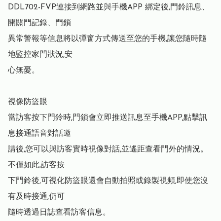
DDL702-FVP連接到網路並與手機APP 綁定後,門鈴訊息、
開關門記錄、門鎖

異常警報等信息將以彈窗方式傳送至您的手機,讓您隨時隨
地監控家門狀況,安

心無憂。

視像防盜眼

當訪客按下門鈴時,門鎖會立即推送訊息至手機APP,點擊訊
息接通語音對話邀

請後,您可以與訪客實時視像對話,並遙距查看門外的情況。 
不僅如此,訪客按

下門鈴後,可視化防盜眼還會自動拍照或錄製視頻,即使您沒
有及時接通,仍可

隨時透過日誌查看訪客信息。
