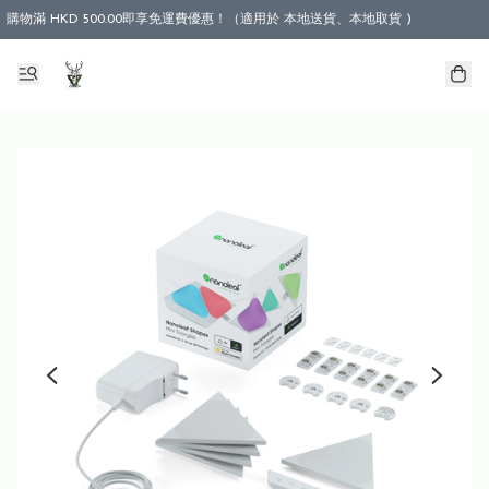
購物滿 HKD 500.00即享免運費優惠！（適用於 本地送貨、本地取貨 )