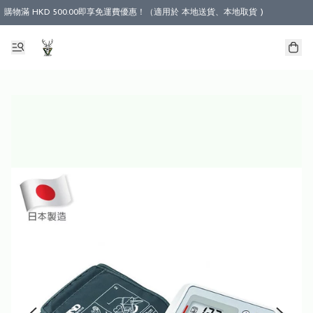
購物滿 HKD 500.00即享免運費優惠！（適用於 本地送貨、本地取貨 )