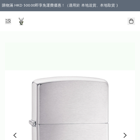
購物滿 HKD 500.00即享免運費優惠！（適用於 本地送貨、本地取貨 )