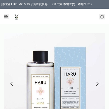
購物滿 HKD 500.00即享免運費優惠！（適用於 本地送貨、本地取貨 )