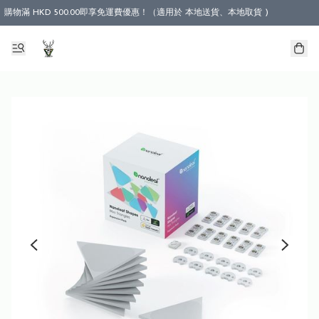
購物滿 HKD 500.00即享免運費優惠！（適用於 本地送貨、本地取貨 )