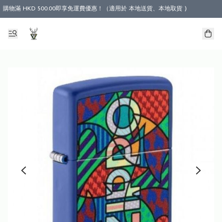
購物滿 HKD 500.00即享免運費優惠！（適用於 本地送貨、本地取貨 )