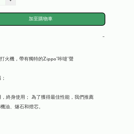
+
加至購物車
−
防風打火機，帶有獨特的Zippo“咔噠”聲

； 

用，終身使用； 為了獲得最佳性能，我們推薦 
打火機油、燧石和燈芯。
