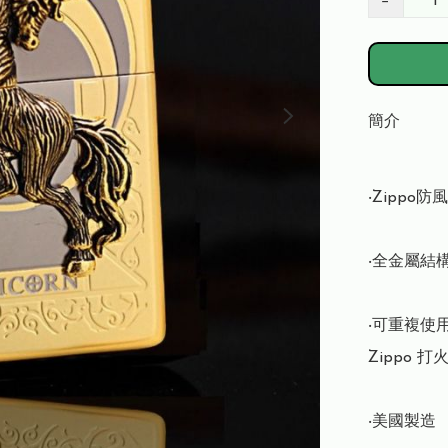
−
簡介
‧Zippo
‧全金屬結構
‧可重複使
Zippo 
‧美國製造
